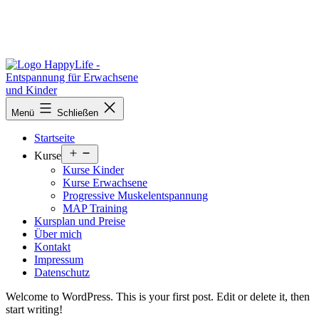
Zum
Inhalt
springen
Entspannung
Menü
Schließen
für
Erwachsene
Startseite
und
Menü
Kinder
Kurse
öffnen
Kurse Kinder
Kurse Erwachsene
Progressive Muskelentspannung
MAP Training
Kursplan und Preise
Über mich
Kontakt
Impressum
Datenschutz
Welcome to WordPress. This is your first post. Edit or delete it, then
start writing!